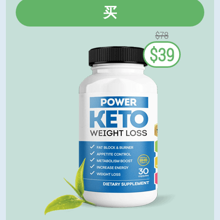
买
$78
$39