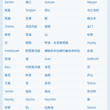
Dandon
德江
Kuanyan
Meysyan
西曼
Tonglyan
同仁
乌兰浩特
恩施
安康
鞍
格尔木
Zhanton
克拉玛依
厨师
金门
林肯
塔城
山
哈密
汉
朝阳
时候，在安格明德
Anyang
Arenshausen
阿恩斯贝格
糟糕的布拉姆巴赫埃布特拉
欢迎
芜湖
灌
Guan
Gottfurcht
Dazu
代特莫尔德
东莞
宗
索尼
科堡
临西
庐山
兰根
骂
苏州
Tonhva
Vanimo
福拉
福永
菲尔特
Hayntay
Haynnin
Haynchen
衡
伊霍
剑
吉林省
Sukwan