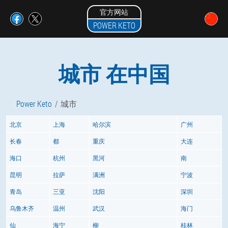
官方网站
POWER KETO
城市 在中国
Power Keto
城市
北京
上海
哈尔滨
广州
长春
都
重庆
大连
海口
杭州
黑河
南
昆明
拉萨
满洲
宁波
青岛
三亚
沈阳
深圳
乌鲁木齐
温州
武汉
海门
仙
海宁
柳
桂林