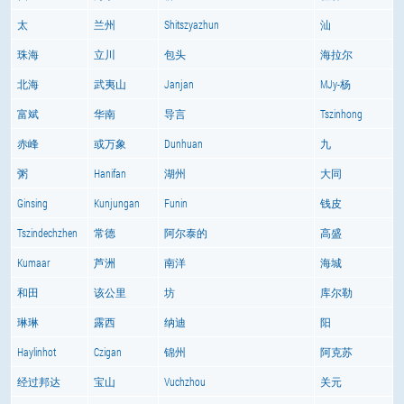
太
兰州
Shitszyazhun
汕
珠海
立川
包头
海拉尔
北海
武夷山
Janjan
MJy-杨
富斌
华南
导言
Tszinhong
赤峰
或万象
Dunhuan
九
粥
Hanifan
湖州
大同
Ginsing
Kunjungan
Funin
钱皮
Tszindechzhen
常德
阿尔泰的
高盛
Kumaar
芦洲
南洋
海城
和田
该公里
坊
库尔勒
琳琳
露西
纳迪
阳
Haylinhot
Czigan
锦州
阿克苏
经过邦达
宝山
Vuchzhou
关元